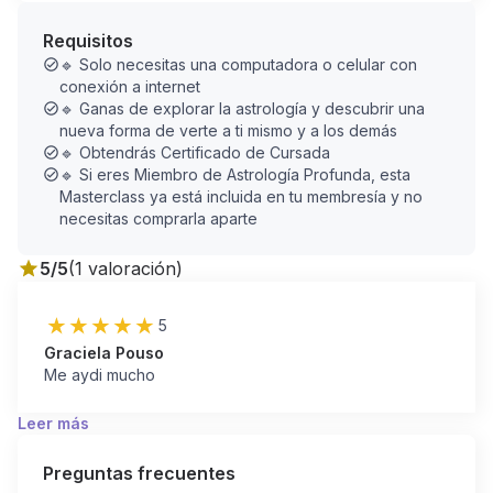
suscripción, perderás el acceso al contenido.
Requisitos
Si prefieres esta segunda opción, únete a la
🔹 Solo necesitas una computadora o celular con
membresía aquí:
conexión a internet
🔹 Ganas de explorar la astrología y descubrir una
🔗
https://laumattiviastro.com/me...
nueva forma de verte a ti mismo y a los demás
🔹 Obtendrás Certificado de Cursada
🔹 Si eres Miembro de Astrología Profunda, esta
¿Qué aprenderás en esta masterclass?
Masterclass ya está incluida en tu membresía y no
necesitas comprarla aparte
✔️ Qué representa el proceso canceriano en tu vida
5
/5
(
1
valoración
)
✔️Cómo se manifiestan tus emociones, tu niño interior
y tus necesidades insatisfechas de la infancia.
5
✔️ Por qué no podemos sanar lo que no nos
Graciela Pouso
Me aydi mucho
permitimos sentir.
✔️ Cómo maternar(te) y crear un hogar interior
Leer más
✔️ Las trampas del proceso de Cáncer: victimismo,
Preguntas frecuentes
sobreprotección, represión emocional y proyección.