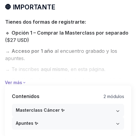
🛑 IMPORTANTE
Tienes dos formas de registrarte:
🔹
Opción 1 – Comprar la Masterclass por separado
($27 USD)
→
Acceso por 1 año
al encuentro grabado y los
apuntes.
→ Te inscribes
aquí mismo
, en esta página.
🔹
Opción 2 – Acceder a través de la comunidad
Ver más
Astrología Profunda
Contenidos
2 módulos
→
Si eres miembro de la comunidad
, esta
Masterclass ya está incluida en tu membresía y no
Masterclass Cáncer ✨
necesitas comprarlo aparte.
Apuntes ✨
→
Tendrás acceso mientras mantengas tu
suscripción activa
. Si en algún momento cancelas tu