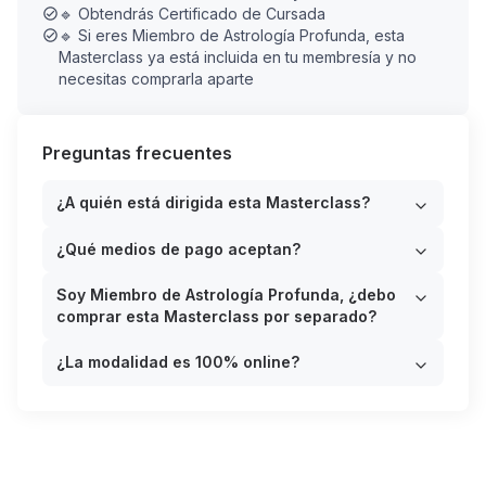
🔹 Obtendrás Certificado de Cursada
→
Tendrás acceso mientras mantengas tu
🔹 Si eres Miembro de Astrología Profunda, esta
Masterclass ya está incluida en tu membresía y no
suscripción activa
. Si en algún momento cancelas tu
necesitas comprarla aparte
suscripción, perderás el acceso al contenido.
Si prefieres esta segunda opción, únete a la
membresía aquí:
Preguntas frecuentes
🔗
https://laumattiviastro.com/me...
¿A quién está dirigida esta Masterclass?
¿Qué medios de pago aceptan?
¿Qué aprenderás en esta masterclass?
Soy Miembro de Astrología Profunda, ¿debo
comprar esta Masterclass por separado?
-
El proceso evolutivo de Acuario: de la necesidad de
diferenciarse a la verdadera libertad interna.
¿La modalidad es 100% online?
- Acuario como símbolo de conciencia grupal,
desapego del ego y visión amplia.
- Cómo transformar la rebeldía reactiva en
pensamiento consciente y creativo.