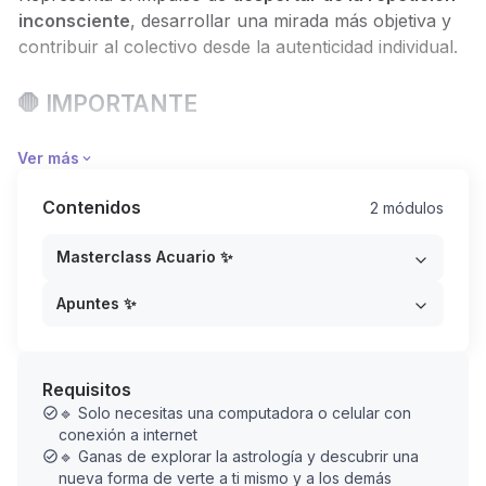
inconsciente
, desarrollar una mirada más objetiva y
contribuir al colectivo desde la autenticidad individual.
🛑 IMPORTANTE
Tienes dos formas de registrarte:
Ver más
🔹
Opción 1 – Comprar la Masterclass por separado
Contenidos
2 módulos
($27 USD)
Masterclass Acuario ✨
→
Acceso por 1 año
al encuentro grabado y los
apuntes.
Apuntes ✨
→ Te inscribes
aquí mismo
, en esta página.
🔹
Opción 2 – Acceder a través de la comunidad
Requisitos
Astrología Profunda
🔹 Solo necesitas una computadora o celular con
→
Si eres miembro de la comunidad
, esta
conexión a internet
Masterclass ya está incluida en tu membresía y no
🔹 Ganas de explorar la astrología y descubrir una
nueva forma de verte a ti mismo y a los demás
necesitas comprarlo aparte.